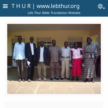
Skip to main content
T H U R | www.lebthur.org
Se
Lëb Thur Bible Translation Website