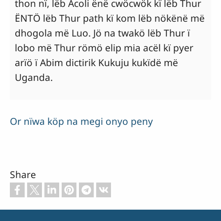
thon nï, lëb Acoli ënë cwöcwök kï lëb Thur
ËNTÖ lëb Thur path kï kom lëb nökënë më
dhogola më Luo. Jö na twakö lëb Thur ï
lobo më Thur römö elip mia acël kï pyer
arïö ï Abim dictirik Kukuju kukïdë më
Uganda.
Or nïwa köp na megi onyo peny
Share
Footer